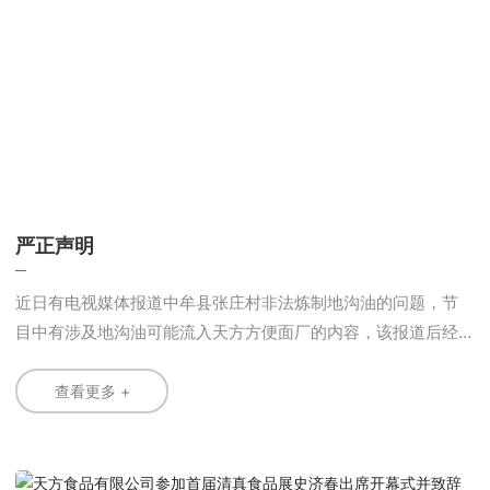
严正声明
近日有电视媒体报道中牟县张庄村非法炼制地沟油的问题，节
目中有涉及地沟油可能流入天方方便面厂的内容，该报道后经
网络传播，对清真天方方便面的形象造成严重影响，我公司对
此事件声明如下： 一、郑州天方食品集团有限公司位于郑
查看更多 +
州市二七区马寨食品工业园区，是生产“天方”牌方便面的专业企
业，国家清真食品定点生产企业，省、市民族团结进步模范单
位，“天方”商标为“河南省著名商标”。 本公司始终坚持“为