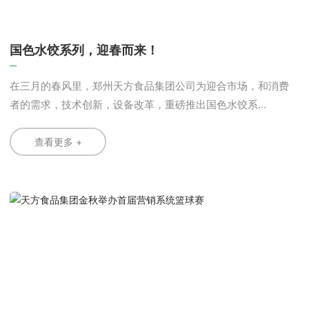
国色水饺系列，迎春而来！
在三月的春风里，郑州天方食品集团公司为迎合市场，和消费
者的需求，技术创新，设备改革，重磅推出国色水饺系
列。 天方秉承为消费者服务的宗旨，以中华传统饮食文化
为内涵，以民族健康为己任，以清真民族为特色，以市场为导
查看更多 +
向，以提供高品质产品为原则，从源头开始控制质量。 天
方精品手工水饺，精选无公害冷鲜肉做馅料，保证肉食安全，
肉质鲜美;佐选无公害新鲜蔬菜配置，保证蔬菜的营养安全。采
用优质小麦粉，使用纯净水和面，保证面皮的质量和口感爽滑
富有弹性。 天方精品手工水饺，在生产过程中，应用现代
化的食品技术，优化制作过程，采用自动下陷系统，避免人工
下陷过程中带入污染，缩短原料在常温下的滞留时间，再经手
工包制成型，更安全卫生。 国色天饺，天方饺，引出北国