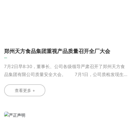
郑州天方食品集团重视产品质量召开全厂大会
7月2日早8:30，董事长、公司各级领导严肃召开了郑州天方食
品集团有限公司质量安全大会。 7月1日，公司质检发现生
产的三百多件干吃面口感不符合公司要求，董事会决定销毁，
并借此机会给全部职工召开一次严肃认真的质量安全会议。把
查看更多 +
质量安全刻入每个天方人得心中，把客户利益摆在首位。坚决
捍卫天方品牌!