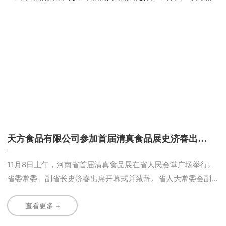
消费者服务”的企业宗旨，走创名牌的企业发展道路，严格生产
管理，确保质量安全。生产所需各种原辅材料，包括棕榈油、
花生油、芝麻油等食用油，均实行源头控制，一律选用资质齐
全、正规合法的企业产品。 公司还制定了《食用棕榈油验
收标准》、《芝麻油验收标准》、《花生油验收标准》等企业
标准，这些企业标准的部分质量指标优于国家标准，公司质检
部门依据企业标准，实行批批检验，达不到本公司验收标准的
油品，坚决不予接收。 由此可见，新型死猪肉地沟油或者
其他不合规的油品根本不可能流入天方生产厂家。 二、相
关报道引起了郑州市委、市政府的高度重视，鉴于天方方便面
天方食品有限公司参加首届清真食品展史济春出席
厂属清真食品企业，郑州市立即责成市民委牵头调查此事，
开幕式并致辞
2012年4月17日，市民委、质监、食安、公安等政府部门进驻
11月8日上午，河南省首届清真食品展在省人民会堂广场举行。
我厂进行调查，国家质检权威部门当日对油炸锅、储油罐等不
省委常委、副省长史济春出席开幕式并致辞。省人大常委会副
同部位的油脂和仓库成品进行了抽样检验，调查结果表明：报
主任铁代生、储亚平，省政协副主席王平出席。 史济春代
道中群众对天方方便面的反映无任何事实依据，天方方便面没
表省委、省政府向清真食品展的举办表示祝贺。他说，河南是
查看更多 +
有购买和使用地沟油。并于当晚通过郑州市民族事务委员会官
粮食和农业生产大省，也是清真食品生产大省，涌现出了一批