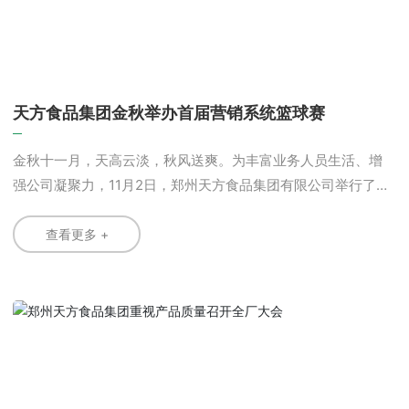
一片香!
天方食品集团金秋举办首届营销系统篮球赛
金秋十一月，天高云淡，秋风送爽。为丰富业务人员生活、增
强公司凝聚力，11月2日，郑州天方食品集团有限公司举行了首
届“金秋篮球赛”。公司领导与一线业务人员踊跃报名、积极参
与，欢声笑语洒满了公司内外。 场上选手你来我往、扣杀
查看更多 +
连连、高潮迭起;场下观众叫好声不断，个个摩拳擦掌、跃跃欲
试。 此次活动强健了职工体魄，锻炼了职工意志，增强了
“天方人”的凝聚力和自信心，加深了相互间的沟通了解，提供了
各项工作进一步开展的精神动力，展示了天方员工的良好风
貌，表现了郑州天方食品集团营销系统全体员工“创造另一个销
售奇迹”的勇气和决心。