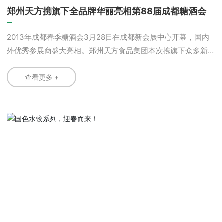
郑州天方携旗下全品牌华丽亮相第88届成都糖酒会
2013年成都春季糖酒会3月28日在成都新会展中心开幕，国内
外优秀参展商盛大亮相。郑州天方食品集团本次携旗下众多新
品登陆糖酒会8号馆现场，传播清真产品文化，开放合作平台吸
引合作伙伴、经销商、代理商、爱好者驻足停留，前来咨询的
查看更多 +
观众络绎不绝。 我公司为迎合多种消费需求，此次糖酒
会我公司携新研制的天方“挂面”系列，天方“国色天饺”系列，天
方“手打丸子”系列闪亮登场。