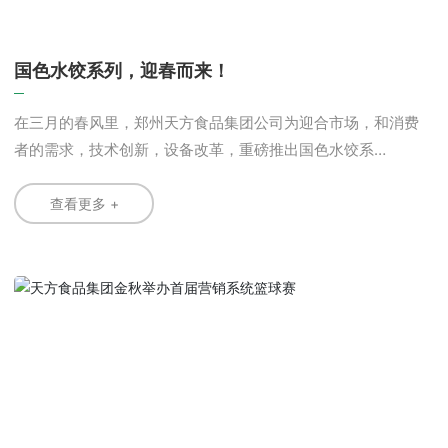
国色水饺系列，迎春而来！
在三月的春风里，郑州天方食品集团公司为迎合市场，和消费
者的需求，技术创新，设备改革，重磅推出国色水饺系
列。 天方秉承为消费者服务的宗旨，以中华传统饮食文化
为内涵，以民族健康为己任，以清真民族为特色，以市场为导
查看更多 +
向，以提供高品质产品为原则，从源头开始控制质量。 天
方精品手工水饺，精选无公害冷鲜肉做馅料，保证肉食安全，
肉质鲜美;佐选无公害新鲜蔬菜配置，保证蔬菜的营养安全。采
用优质小麦粉，使用纯净水和面，保证面皮的质量和口感爽滑
富有弹性。 天方精品手工水饺，在生产过程中，应用现代
化的食品技术，优化制作过程，采用自动下陷系统，避免人工
下陷过程中带入污染，缩短原料在常温下的滞留时间，再经手
工包制成型，更安全卫生。 国色天饺，天方饺，引出北国
一片香!