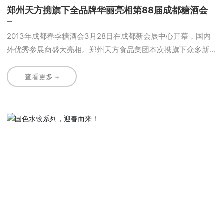
郑州天方携旗下全品牌华丽亮相第88届成都糖酒会
2013年成都春季糖酒会3月28日在成都新会展中心开幕，国内
外优秀参展商盛大亮相。郑州天方食品集团本次携旗下众多新
品登陆糖酒会8号馆现场，传播清真产品文化，开放合作平台吸
引合作伙伴、经销商、代理商、爱好者驻足停留，前来咨询的
查看更多 +
观众络绎不绝。 我公司为迎合多种消费需求，此次糖酒
会我公司携新研制的天方“挂面”系列，天方“国色天饺”系列，天
方“手打丸子”系列闪亮登场。