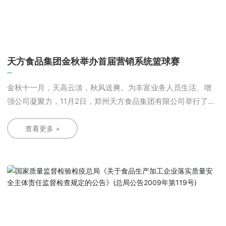
天方食品集团金秋举办首届营销系统篮球赛
金秋十一月，天高云淡，秋风送爽。为丰富业务人员生活、增
强公司凝聚力，11月2日，郑州天方食品集团有限公司举行了首
届“金秋篮球赛”。公司领导与一线业务人员踊跃报名、积极参
与，欢声笑语洒满了公司内外。 场上选手你来我往、扣杀
查看更多 +
连连、高潮迭起;场下观众叫好声不断，个个摩拳擦掌、跃跃欲
试。 此次活动强健了职工体魄，锻炼了职工意志，增强了
“天方人”的凝聚力和自信心，加深了相互间的沟通了解，提供了
各项工作进一步开展的精神动力，展示了天方员工的良好风
貌，表现了郑州天方食品集团营销系统全体员工“创造另一个销
售奇迹”的勇气和决心。